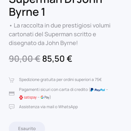
Byrne 1
• La raccolta in due prestigiosi volumi
cartonati del Superman scritto e
disegnato da John Byrne!
Il
Il
90,00
€
85,50
€
prezzo
prezzo
originale
attuale
Spedizione gratuita per ordini superiori a 75€
era:
è:
Pagamenti sicuri con carta di credito (
–
–
)
90,00 €.
85,50 €.
Assistenza via mail o WhatsApp
Esaurito