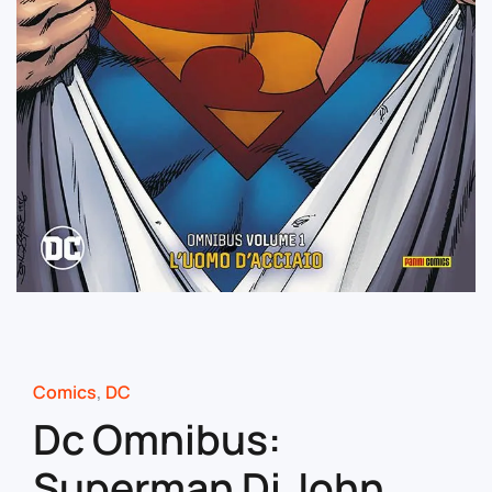
Comics
,
DC
Dc Omnibus:
Superman Di John