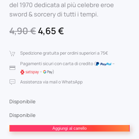
del 1970 dedicata al più celebre eroe
sword & sorcery di tutti i tempi.
Il
Il
4,90
€
4,65
€
prezzo
prezzo
originale
attuale
Spedizione gratuita per ordini superiori a 75€
era:
è:
Pagamenti sicuri con carta di credito (
–
–
)
4,90 €.
4,65 €.
Assistenza via mail o WhatsApp
Disponibile
Disponibile
Conan
Aggiungi al carrello
il