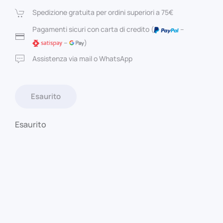
originale
attuale
Spedizione gratuita per ordini superiori a 75€
era:
è:
Pagamenti sicuri con carta di credito (
–
–
)
20,00 €.
19,00 €.
Assistenza via mail o WhatsApp
Esaurito
Esaurito