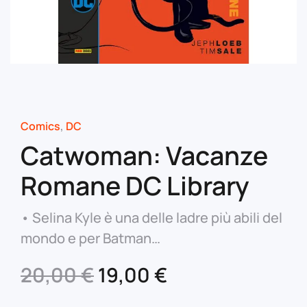
Comics
,
DC
Catwoman: Vacanze
Romane DC Library
• Selina Kyle è una delle ladre più abili del
mondo e per Batman…
Il
Il
20,00
€
19,00
€
prezzo
prezzo