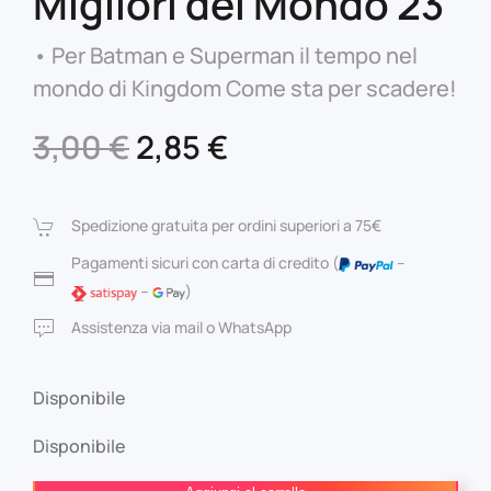
Migliori del Mondo 23
• Per Batman e Superman il tempo nel
mondo di Kingdom Come sta per scadere!
Il
Il
3,00
€
2,85
€
prezzo
prezzo
originale
attuale
Spedizione gratuita per ordini superiori a 75€
era:
è:
Pagamenti sicuri con carta di credito (
–
–
)
3,00 €.
2,85 €.
Assistenza via mail o WhatsApp
Disponibile
Disponibile