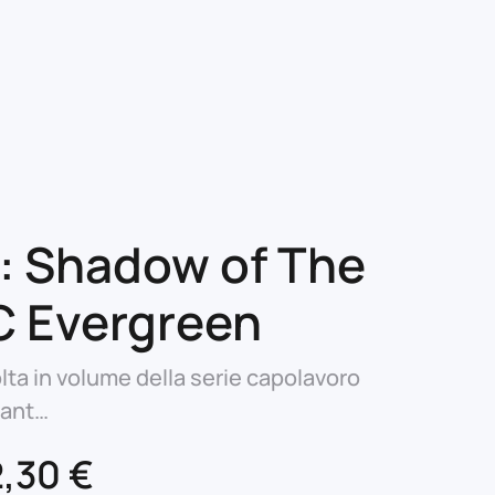
: Shadow of The
C Evergreen
lta in volume della serie capolavoro
rant…
Il
2,30
€