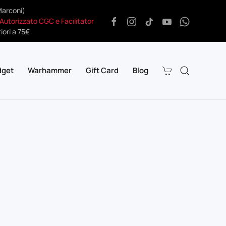
Marconi)
 Autorizzato CGC e Facilitator
iori a 75€
dget
Warhammer
Gift Card
Blog