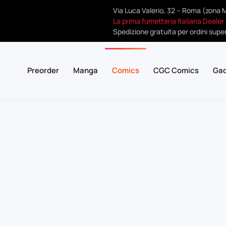
Via Luca Valerio, 32 – Roma (zona 
La prima fumetteria Italiana Dealer
Spedizione gratuita per ordini super
Preorder
Manga
Comics
CGC Comics
Ga