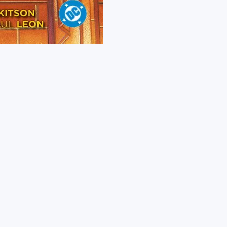
4
DC
Evergreen
quantità