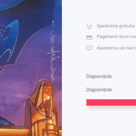
p
or
Spedizione gratuita 
er
Pagamenti sicuri con
34
Assistenza via mail
Disponibile
Disponibile
Batman:
Shadow
of
The
Bat