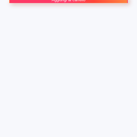
28
Avengers
190
quantità