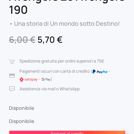
190
• Una storia di Un mondo sotto Destino!
Il
Il
6,00
€
5,70
€
prezzo
prezzo
originale
attuale
Spedizione gratuita per ordini superiori a 75€
era:
è:
Pagamenti sicuri con carta di credito (
–
–
)
6,00 €.
5,70 €.
Assistenza via mail o WhatsApp
Disponibile
Disponibile
Avengers
Aggiungi al carrello