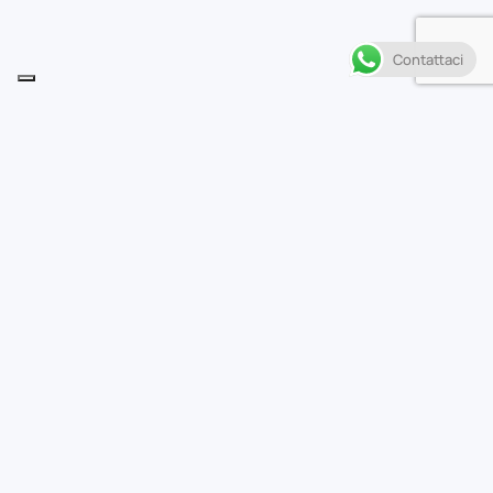
Contattaci
Descrizione
• Una storia di Un mondo sotto Destino!
• Basterà l’arrivo di Pantera Nera alla Città Impossibile a
cambiare
le sorti della battaglia contro i Signori del Male?
• Sam Wilson e T’Challa contro Mr. Hyde, il Pensatore
Pazzo ed
Exterminatrix!
• Ai West Coast Avengers toccherà farsi largo
all’interno della Chiesa
di Ultron… e non ci saranno solo i suoi adepti ad