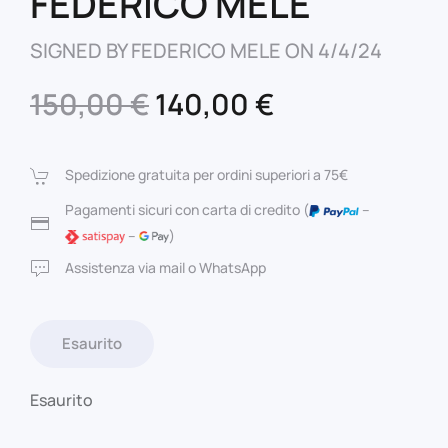
FEDERICO MELE
SIGNED BY FEDERICO MELE ON 4/4/24
Il
Il
150,00
€
140,00
€
prezzo
prezzo
originale
attuale
Spedizione gratuita per ordini superiori a 75€
era:
è:
Pagamenti sicuri con carta di credito (
–
–
)
150,00 €.
140,00 €.
Assistenza via mail o WhatsApp
Esaurito
Esaurito